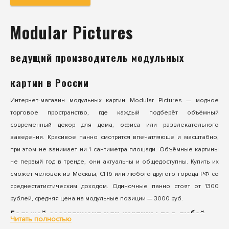
Modular Pictures
ведущий производитель модульных
картин в России
Интернет-магазин модульных картин Modular Pictures — модное
торговое пространство, где каждый подберёт объёмный
современный декор для дома, офиса или развлекательного
заведения. Красивое панно смотрится впечатляюще и масштабно,
при этом не занимает ни 1 сантиметра площади. Объёмные картины
не первый год в тренде, они актуальны и общедоступны. Купить их
сможет человек из Москвы, СПб или любого другого города РФ со
среднестатистическим доходом. Одиночные панно стоят от 1300
рублей, средняя цена на модульные позиции — 3000 руб.
Большой ассортимент или картины под любой
Читать полностью
интерьер